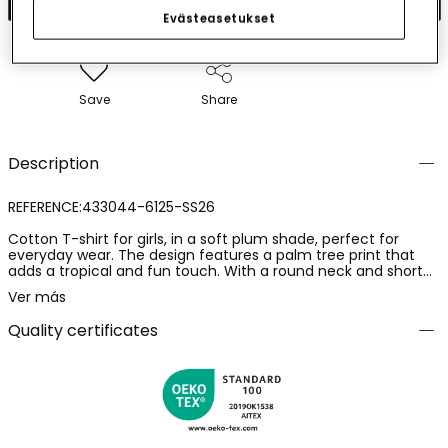
Evästeasetukset
Save
Share
Description
REFERENCE:433044-6125-SS26
Cotton T-shirt for girls, in a soft plum shade, perfect for
everyday wear. The design features a palm tree print that
adds a tropical and fun touch. With a round neck and short
sleeves, it is ideal for the warmer seasons. Available in sizes
Ver más
from 2 to 14 years, it adapts to girls' growth. Its cotton fabric
is comfortable and breathable, ensuring a soft feel against
Quality certificates
the skin. A versatile garment that can be paired with a skirt or
trousers for a casual and fresh style.