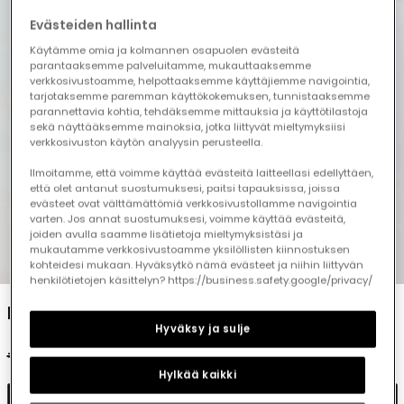
Evästeiden hallinta
Käytämme omia ja kolmannen osapuolen evästeitä
parantaaksemme palveluitamme, mukauttaaksemme
verkkosivustoamme, helpottaaksemme käyttäjiemme navigointia,
tarjotaksemme paremman käyttökokemuksen, tunnistaaksemme
parannettavia kohtia, tehdäksemme mittauksia ja käyttötilastoja
sekä näyttääksemme mainoksia, jotka liittyvät mieltymyksiisi
verkkosivuston käytön analyysin perusteella.
Ilmoitamme, että voimme käyttää evästeitä laitteellasi edellyttäen,
että olet antanut suostumuksesi, paitsi tapauksissa, joissa
evästeet ovat välttämättömiä verkkosivustollamme navigointia
varten. Jos annat suostumuksesi, voimme käyttää evästeitä,
joiden avulla saamme lisätietoja mieltymyksistäsi ja
mukautamme verkkosivustoamme yksilöllisten kiinnostuksen
1
2
3
4
5
kohteidesi mukaan. Hyväksytkö nämä evästeet ja niihin liittyvän
henkilötietojen käsittelyn? https://business.safety.google/privacy/
Lilac cotton girl?s T-shirt
Hyväksy ja sulje
€19.95
€9.95
Hylkää kaikki
Add to cart