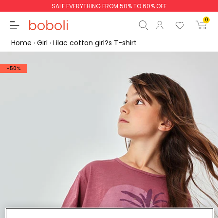
SALE EVERYTHING FROM 50% TO 60% OFF
0
Home
Girl
Lilac cotton girl?s T-shirt
-50%
Subtotal
€0.00
Total
€0.00
Continue
Start order