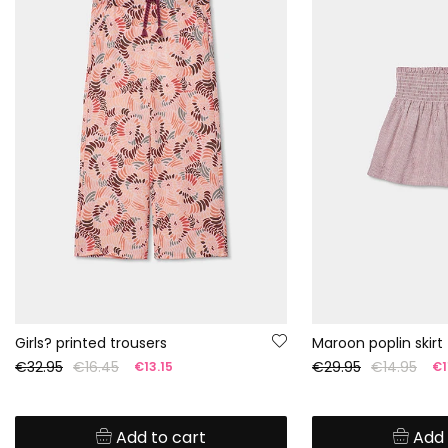
Girls? printed trousers
Maroon poplin skirt
€32.95
€16.45
€29.95
€14.95
€13.15
€1
Add to cart
Add 