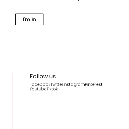
I'm in
Follow us
Facebook
Twitter
Instagram
Pinterest
Youtube
Tiktok