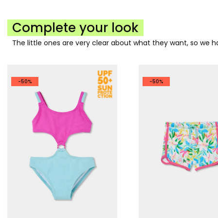
Complete your look
The little ones are very clear about what they want, so we
-50%
-50%