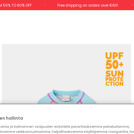
M 50% TO 60% OFF
Free shipping on orders over €60!
en hallinta
omia ja kolmannen osapuolen evästeitä parantaaksemme palveluitamme,
ksemme verkkosivustoamme, helpottaaksemme käyttäjiemme navigointia, t