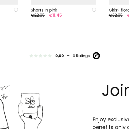
Shorts in pink
€22.95
€11.45
€32.95
-
0,00
0 Ratings
Joi
Enjoy exclusiv
benefits only 