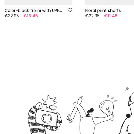
Color-block trikini with UPF50+
Floral print shorts
€32.95
€16.45
€22.95
€11.45