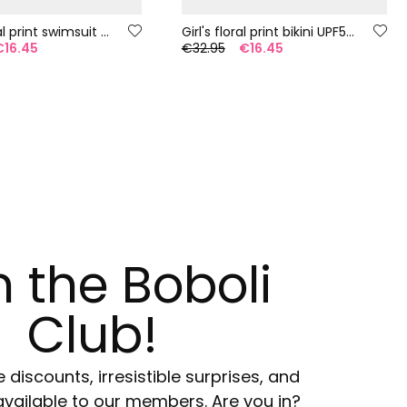
Girls? floral print swimsuit UPF50+
Girl's floral print bikini UPF50+
€16.45
€32.95
€16.45
n the Boboli
Club!
e discounts, irresistible surprises, and
available to our members. Are you in?