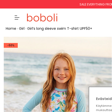
SALE EVERYTHING FRO
Home
Girl
Girl’s long sleeve swim T-shirt UPF50+
-50%
Evästeid
Käytämme 
mukauttaa