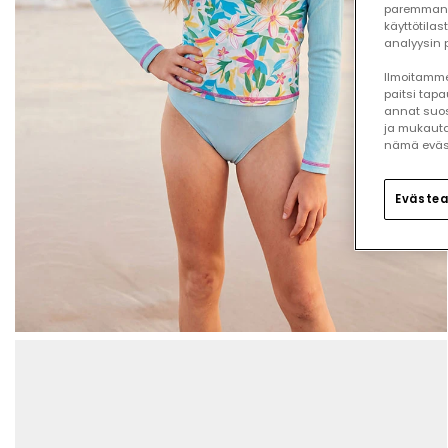
paremman 
käyttötilas
analyysin p
Ilmoitamme,
paitsi tap
annat suos
ja mukauta
nämä eväste
Evästea