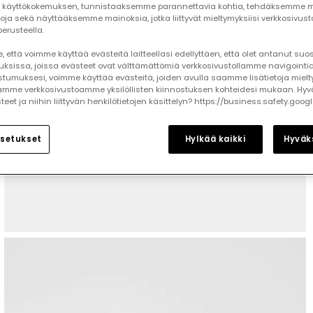
käyttökokemuksen, tunnistaaksemme parannettavia kohtia, tehdäksemme mi
toja sekä näyttääksemme mainoksia, jotka liittyvät mieltymyksiisi verkkosivus
erusteella.
 että voimme käyttää evästeitä laitteellasi edellyttäen, että olet antanut su
auksissa, joissa evästeet ovat välttämättömiä verkkosivustollamme navigointia
tumuksesi, voimme käyttää evästeitä, joiden avulla saamme lisätietoja mielt
mme verkkosivustoamme yksilöllisten kiinnostuksen kohteidesi mukaan. Hyv
et ja niihin liittyvän henkilötietojen käsittelyn? https://business.safety.goog
setukset
Hylkää kaikki
Hyväks