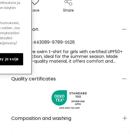
ttauksia ja
ton käytön
Save
Share
ostumuksesi,
 varten. Jos
Description
ymyksistäsi
äksytkö
REFERENCE:443089-9789-SS26
le/privacy/
Long sleeve swim t-shirt for girls with certified UPF50+
sun protection, ideal for the summer season. Made
y ja sulje
from high-quality material, it offers comfort and
freshness during bath time at the beach or pool. Its
Ver más
multicolour design with floral motifs gives it a cheerful
and modern touch. Available in sizes from 2 to 14 years.
Quality certificates
Composition and washing