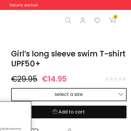
Returns are free!
Total
€0.00
0
Start order
Girl’s long sleeve swim T-shirt
UPF50+
€29.95
€14.95
select a size
Add to cart
arjotaksemme