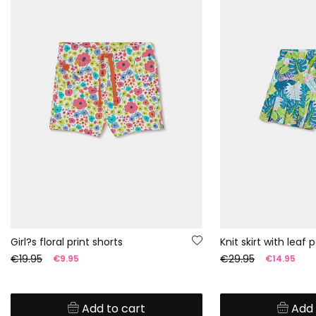
Girl?s floral print shorts
Knit skirt with leaf 
€19.95
€29.95
€9.95
€14.95
Add to cart
Add 