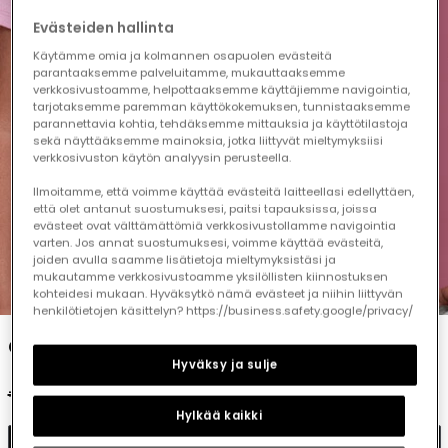
Evästeiden hallinta
Käytämme omia ja kolmannen osapuolen evästeitä
parantaaksemme palveluitamme, mukauttaaksemme
verkkosivustoamme, helpottaaksemme käyttäjiemme navigointia,
tarjotaksemme paremman käyttökokemuksen, tunnistaaksemme
parannettavia kohtia, tehdäksemme mittauksia ja käyttötilastoja
sekä näyttääksemme mainoksia, jotka liittyvät mieltymyksiisi
verkkosivuston käytön analyysin perusteella.
Ilmoitamme, että voimme käyttää evästeitä laitteellasi edellyttäen,
että olet antanut suostumuksesi, paitsi tapauksissa, joissa
evästeet ovat välttämättömiä verkkosivustollamme navigointia
varten. Jos annat suostumuksesi, voimme käyttää evästeitä,
joiden avulla saamme lisätietoja mieltymyksistäsi ja
mukautamme verkkosivustoamme yksilöllisten kiinnostuksen
1
2
3
4
5
kohteidesi mukaan. Hyväksytkö nämä evästeet ja niihin liittyvän
henkilötietojen käsittelyn? https://business.safety.google/privacy/
Girl?s pink cotton T-shirt
Hyväksy ja sulje
€15.95
€7.95
€6.35
Hylkää kaikki
Add to cart