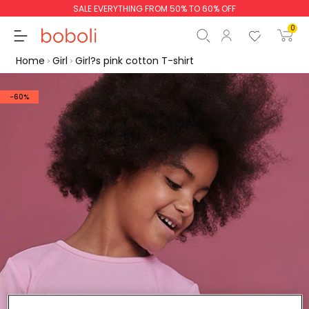
SALE EVERYTHING FROM 50% TO 60% OFF
0
Home
Girl
Girl?s pink cotton T-shirt
-60%
Subtotal
€0.00
Total
€0.00
Continue
Start order