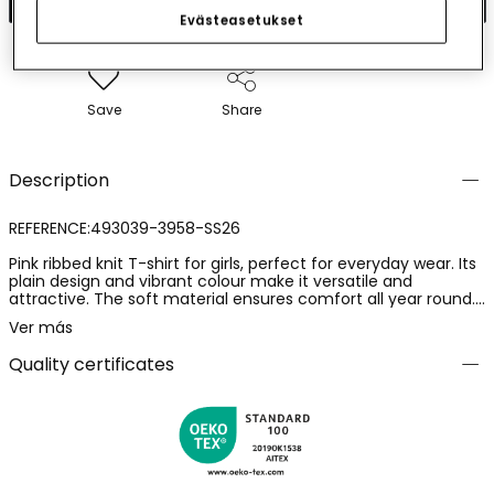
Evästeasetukset
Save
Share
Description
REFERENCE:493039-3958-SS26
Pink ribbed knit T-shirt for girls, perfect for everyday wear. Its
plain design and vibrant colour make it versatile and
attractive. The soft material ensures comfort all year round.
Ideal for girls aged from 12 months to 14 years,
Ver más
accommodating their growth. With a classic round neck and
short sleeves, it is perfect for pairing with skirts or trousers in
Quality certificates
warm weather. An essential wardrobe piece, bringing a touch
of freshness and casual style.