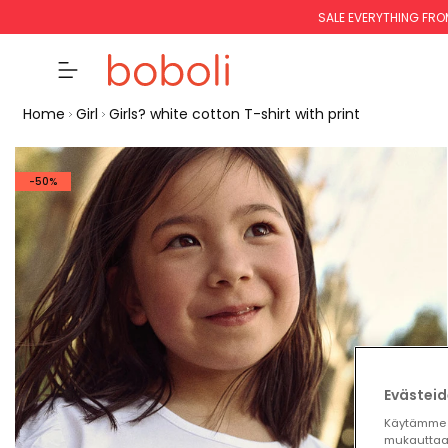
SALE EVERYTHING FRO
Home
Girl
Girls? white cotton T-shirt with print
-50%
Evästeid
Käytämme 
mukauttaa