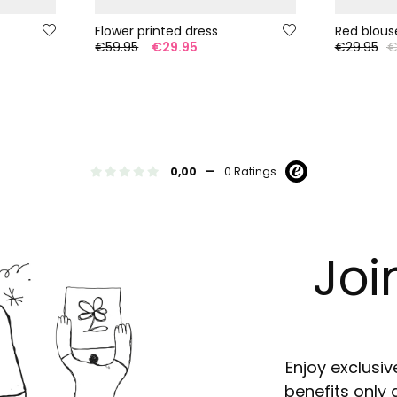
Flower printed dress
Red blouse
€59.95
€29.95
€29.95
€
-
0,00
0 Ratings
Joi
Enjoy exclusiv
benefits only 