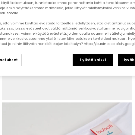
käyttökokemuksen, tunnistaaksemme parannettavia kohtia, tehdäksemme mi
toja sekä näyttääksemme mainoksia, jotka liittyvät mieltymyksiisi verkkosivus
erusteella.
 että voimme käyttää evästeitä laitteellasi edellyttäen, että olet antanut su
auksissa, joissa evästeet ovat välttämättömiä verkkosivustollamme navigointia
tumuksesi, voimme käyttää evästeitä, joiden avulla saamme lisätietoja mielt
mme verkkosivustoamme yksilöllisten kiinnostuksen kohteidesi mukaan. Hyv
et ja niihin liittyvän henkilötietojen käsittelyn? https://business.safety.goog
setukset
Hylkää kaikki
Hyväks