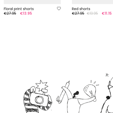
Floral print shorts
Red shorts
€27.95
€13.95
€27.95
€13.95
€11.15