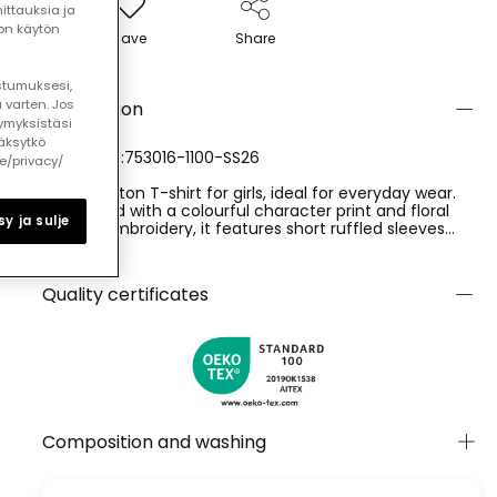
ttauksia ja
ton käytön
Save
Share
ostumuksesi,
 varten. Jos
Description
ymyksistäsi
äksytkö
REFERENCE:753016-1100-SS26
le/privacy/
White cotton T-shirt for girls, ideal for everyday wear.
Decorated with a colourful character print and floral
y ja sulje
texture embroidery, it features short ruffled sleeves
that add a fun touch. Available in sizes from 12 months
Ver más
to 10 years, it is perfect for various ages. The soft and
lightweight material ensures comfort, while the playful
Quality certificates
design makes it easy to pair with other garments for a
fresh and chic look. Ideal for any casual or more formal
occasion.
Composition and washing