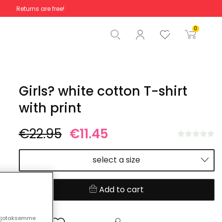
Returns are free!
Total
€0.00
0
Start order
Girls? white cotton T-shirt
with print
€22.95
€11.45
select a size
Add to cart
arjotaksemme