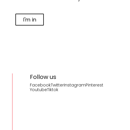
I'm in
Follow us
Facebook
Twitter
Instagram
Pinterest
Youtube
Tiktok