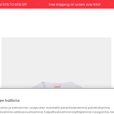
M 50% TO 60% OFF
Free shipping on orders over €60!
en hallinta
omia ja kolmannen osapuolen evästeitä parantaaksemme palveluitamme,
ksemme verkkosivustoamme, helpottaaksemme käyttäjiemme navigointia, t