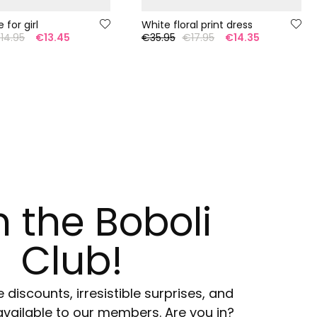
 for girl
White floral print dress
14.95
€13.45
€35.95
€17.95
€14.35
n the Boboli
Club!
e discounts, irresistible surprises, and
available to our members. Are you in?