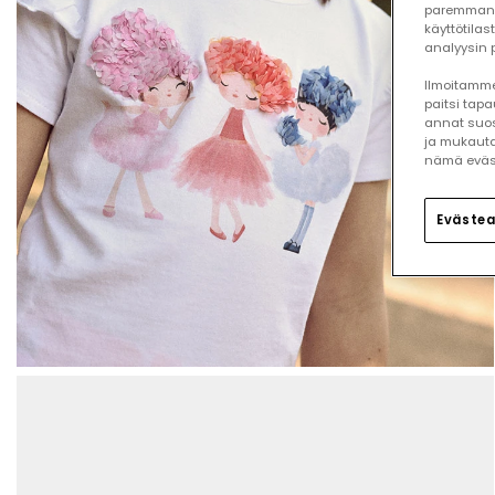
paremman 
käyttötilas
analyysin p
Ilmoitamme,
paitsi tap
annat suos
ja mukauta
nämä eväste
Evästea