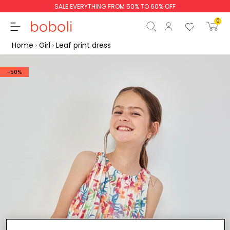
SALE EVERYTHING FROM 50% TO 60% OFF
0
Home
Girl
Leaf print dress
-50%
Subtotal
€0.00
Total
€0.00
Continue
Start order