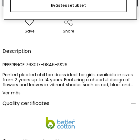
Evästeasetukset
Save
Share
Description
REFERENCE:763017-9846-SS26
Printed pleated chiffon dress ideal for girls, available in sizes
from 2 years up to 14 years. Featuring a cheerful design of
flowers and leaves in vibrant shades such as red, blue, and
green, this sleeveless dress is intended for special occasions.
Ver más
The light chiffon provides a fluid and elegant movement. Its
colourful print makes it perfect for pairing with neutral or
Quality certificates
colourful accessories, adding a touch of freshness and
charm to any event.