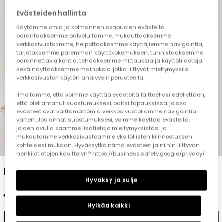
Evästeiden hallinta
Käytämme omia ja kolmannen osapuolen evästeitä
parantaaksemme palveluitamme, mukauttaaksemme
verkkosivustoamme, helpottaaksemme käyttäjiemme navigointia,
tarjotaksemme paremman käyttökokemuksen, tunnistaaksemme
parannettavia kohtia, tehdäksemme mittauksia ja käyttötilastoja
sekä näyttääksemme mainoksia, jotka liittyvät mieltymyksiisi
verkkosivuston käytön analyysin perusteella.
Ilmoitamme, että voimme käyttää evästeitä laitteellasi edellyttäen,
että olet antanut suostumuksesi, paitsi tapauksissa, joissa
evästeet ovat välttämättömiä verkkosivustollamme navigointia
varten. Jos annat suostumuksesi, voimme käyttää evästeitä,
joiden avulla saamme lisätietoja mieltymyksistäsi ja
mukautamme verkkosivustoamme yksilöllisten kiinnostuksen
1
2
3
4
5
kohteidesi mukaan. Hyväksytkö nämä evästeet ja niihin liittyvän
henkilötietojen käsittelyn? https://business.safety.google/privacy/
Leaf print dress
Hyväksy ja sulje
€59.95
€29.95
Hylkää kaikki
Add to cart