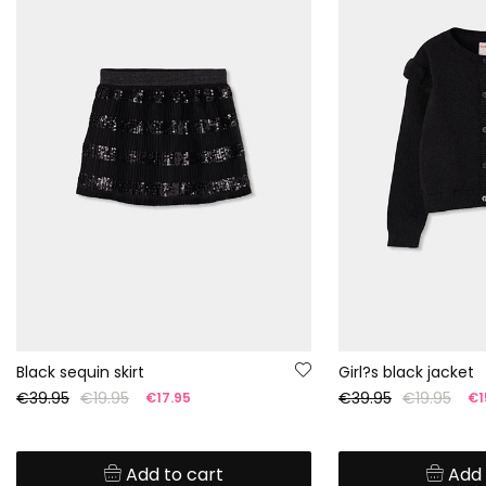
Black sequin skirt
Girl?s black jacket
€39.95
€19.95
€39.95
€19.95
€17.95
€1
Add to cart
Add 