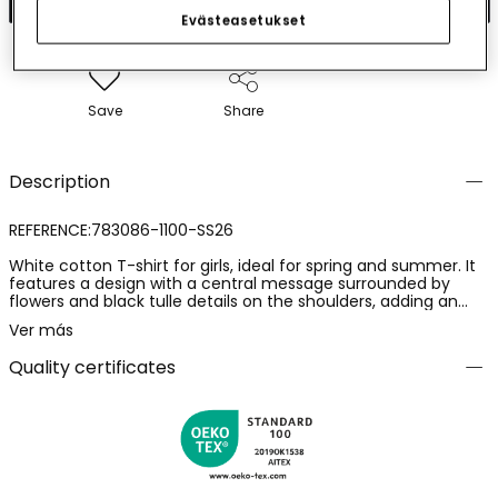
Evästeasetukset
Save
Share
Description
REFERENCE:783086-1100-SS26
White cotton T-shirt for girls, ideal for spring and summer. It
features a design with a central message surrounded by
flowers and black tulle details on the shoulders, adding an
elegant touch. Its cotton fabric ensures freshness and
Ver más
comfort. Available in sizes from 2 to 14 years. Easily pairs with
jeans or skirts, perfect for a casual and chic look.
Quality certificates