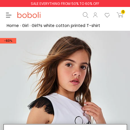
SALE EVERYTHING FROM 50% TO 60% OFF
0
Home
Girl
Girl?s white cotton printed T-shirt
-60%
Subtotal
€0.00
Total
€0.00
Continue
Start order