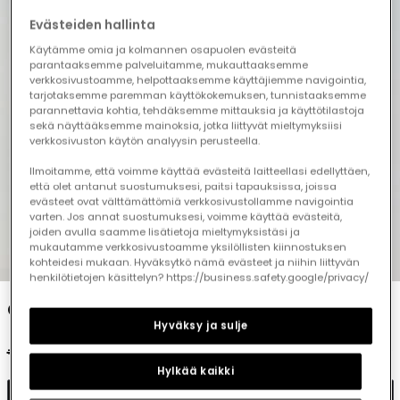
Evästeiden hallinta
Käytämme omia ja kolmannen osapuolen evästeitä
parantaaksemme palveluitamme, mukauttaaksemme
verkkosivustoamme, helpottaaksemme käyttäjiemme navigointia,
tarjotaksemme paremman käyttökokemuksen, tunnistaaksemme
parannettavia kohtia, tehdäksemme mittauksia ja käyttötilastoja
sekä näyttääksemme mainoksia, jotka liittyvät mieltymyksiisi
verkkosivuston käytön analyysin perusteella.
Ilmoitamme, että voimme käyttää evästeitä laitteellasi edellyttäen,
että olet antanut suostumuksesi, paitsi tapauksissa, joissa
evästeet ovat välttämättömiä verkkosivustollamme navigointia
varten. Jos annat suostumuksesi, voimme käyttää evästeitä,
joiden avulla saamme lisätietoja mieltymyksistäsi ja
mukautamme verkkosivustoamme yksilöllisten kiinnostuksen
1
2
3
4
5
kohteidesi mukaan. Hyväksytkö nämä evästeet ja niihin liittyvän
henkilötietojen käsittelyn? https://business.safety.google/privacy/
Girl?s white cotton printed T-shirt
Hyväksy ja sulje
€25.95
€12.95
€10.35
Hylkää kaikki
Add to cart