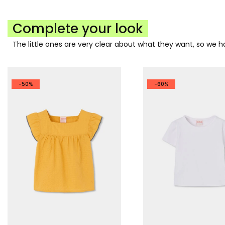
Complete your look
The little ones are very clear about what they want, so we
-50%
-60%