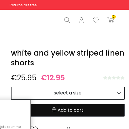
Returns are free!
Total
€0.00
0
Start order
white and yellow striped linen
shorts
€25.95
€12.95
select a size
Add to cart
arjotaksemme