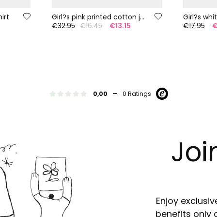
irt
Girl?s pink printed cotton jumper
€32.95
€16.45
€13.15
€17.95
€
-
0,00
0 Ratings
Joi
Enjoy exclusiv
benefits only 