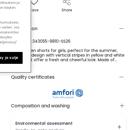
ttauksia ja
ton käytön
Save
Share
ostumuksesi,
 varten. Jos
Description
ymyksistäsi
äksytkö
REFERENCE:343055-9810-SS26
le/privacy/
Striped linen shorts for girls, perfect for the summer,
feature a design with vertical stripes in yellow and white
y ja sulje
tones that offer a fresh and cheerful look. Made of
linen, they ensure lightness and comfort. The adjustable
Ver más
waistband with a drawstring provides a perfect fit.
Available in sizes from 12 months to 12 years, they are
Quality certificates
versatile and easy to pair with casual T-shirts or blouses,
providing a relaxed and summery style.
Composition and washing