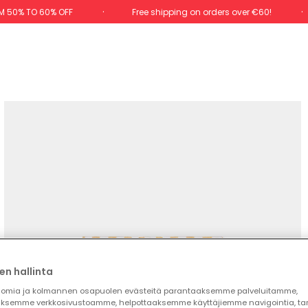
M 50% TO 60% OFF
Free shipping on orders over €60!
en hallinta
omia ja kolmannen osapuolen evästeitä parantaaksemme palveluitamme,
ksemme verkkosivustoamme, helpottaaksemme käyttäjiemme navigointia, t