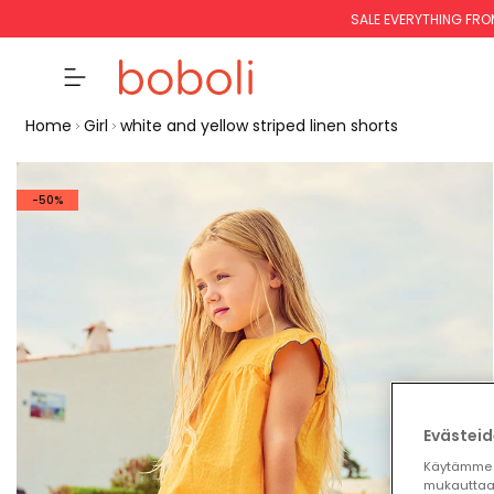
SALE EVERYTHING FRO
Home
Girl
white and yellow striped linen shorts
-50%
Evästeid
Käytämme 
mukauttaa