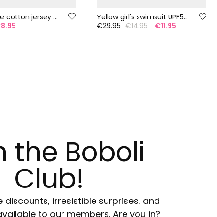
Girl?s white cotton jersey T-shirt
Yellow girl's swimsuit UPF50+
8.95
€29.95
€14.95
€11.95
n the Boboli
Club!
e discounts, irresistible surprises, and
available to our members. Are you in?