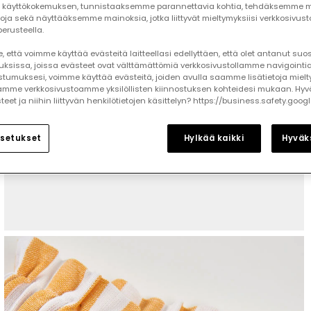
käyttökokemuksen, tunnistaaksemme parannettavia kohtia, tehdäksemme mi
toja sekä näyttääksemme mainoksia, jotka liittyvät mieltymyksiisi verkkosivus
erusteella.
 että voimme käyttää evästeitä laitteellasi edellyttäen, että olet antanut su
auksissa, joissa evästeet ovat välttämättömiä verkkosivustollamme navigointia
tumuksesi, voimme käyttää evästeitä, joiden avulla saamme lisätietoja mielt
mme verkkosivustoamme yksilöllisten kiinnostuksen kohteidesi mukaan. Hyv
et ja niihin liittyvän henkilötietojen käsittelyn? https://business.safety.goog
setukset
Hylkää kaikki
Hyväks