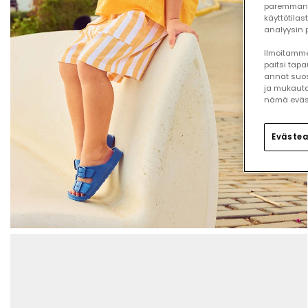
paremman 
käyttötilas
analyysin p
Ilmoitamme,
paitsi tap
annat suos
ja mukauta
nämä eväste
Evästea