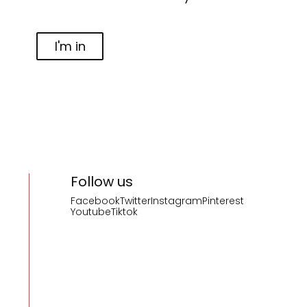
I'm in
Follow us
Facebook
Twitter
Instagram
Pinterest
Youtube
Tiktok