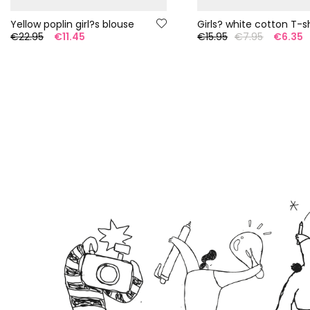
Yellow poplin girl?s blouse
Girls? white cotton T-sh
€22.95
€11.45
€15.95
€7.95
€6.35