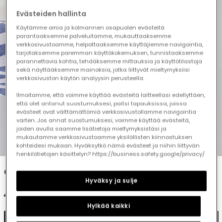
Evästeiden hallinta
Käytämme omia ja kolmannen osapuolen evästeitä
parantaaksemme palveluitamme, mukauttaaksemme
verkkosivustoamme, helpottaaksemme käyttäjiemme navigointia,
tarjotaksemme paremman käyttökokemuksen, tunnistaaksemme
parannettavia kohtia, tehdäksemme mittauksia ja käyttötilastoja
sekä näyttääksemme mainoksia, jotka liittyvät mieltymyksiisi
verkkosivuston käytön analyysin perusteella.
Ilmoitamme, että voimme käyttää evästeitä laitteellasi edellyttäen,
että olet antanut suostumuksesi, paitsi tapauksissa, joissa
evästeet ovat välttämättömiä verkkosivustollamme navigointia
varten. Jos annat suostumuksesi, voimme käyttää evästeitä,
joiden avulla saamme lisätietoja mieltymyksistäsi ja
mukautamme verkkosivustoamme yksilöllisten kiinnostuksen
1
2
3
4
5
6
kohteidesi mukaan. Hyväksytkö nämä evästeet ja niihin liittyvän
henkilötietojen käsittelyn? https://business.safety.google/privacy/
Girls? white cotton T-shirt
Hyväksy ja sulje
€15.95
€7.95
€6.35
Hylkää kaikki
Add to cart