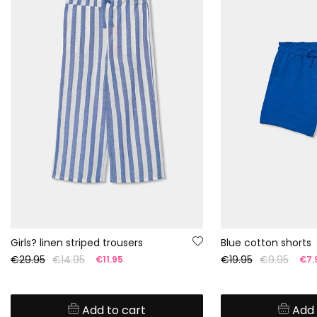
Girls? linen striped trousers
Blue cotton shorts
€29.95
€14.95
€19.95
€9.95
€11.95
€7.
Add to cart
Add 