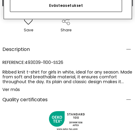
Evästeasetukset
Save
Share
Description
REFERENCE:493039-1100-SS26
Ribbed knit t-shirt for girls in white, ideal for any season. Made
from soft and breathable material, it ensures comfort
throughout the day. Its plain and classic design makes it
versatile to pair with different outfits. The t-shirt features a
Ver más
round neck and short sleeves, perfect for a casual style. It is
available in sizes for ages from 12 months to 14 years. A basic
Quality certificates
and practical garment that easily fits into your little one?s
wardrobe, providing her with a fresh and simple look.