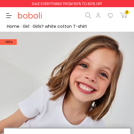
SALE EVERYTHING FROM 50% TO 60% OFF
0
Home
Girl
Girls? white cotton T-shirt
-60%
Subtotal
€0.00
Total
€0.00
Continue
Start order