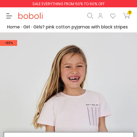
SALE EVERYTHING FROM 50% TO 60% OFF
0
Home
Girl
Girls? pink cotton pyjamas with black stripes
-60%
Subtotal
€0.00
Total
€0.00
Continue
Start order