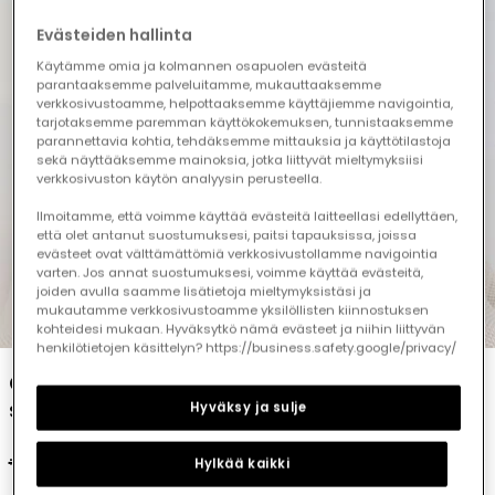
Evästeiden hallinta
Käytämme omia ja kolmannen osapuolen evästeitä
parantaaksemme palveluitamme, mukauttaaksemme
verkkosivustoamme, helpottaaksemme käyttäjiemme navigointia,
tarjotaksemme paremman käyttökokemuksen, tunnistaaksemme
parannettavia kohtia, tehdäksemme mittauksia ja käyttötilastoja
sekä näyttääksemme mainoksia, jotka liittyvät mieltymyksiisi
verkkosivuston käytön analyysin perusteella.
Ilmoitamme, että voimme käyttää evästeitä laitteellasi edellyttäen,
että olet antanut suostumuksesi, paitsi tapauksissa, joissa
evästeet ovat välttämättömiä verkkosivustollamme navigointia
varten. Jos annat suostumuksesi, voimme käyttää evästeitä,
joiden avulla saamme lisätietoja mieltymyksistäsi ja
mukautamme verkkosivustoamme yksilöllisten kiinnostuksen
1
2
3
4
5
6
7
8
kohteidesi mukaan. Hyväksytkö nämä evästeet ja niihin liittyvän
henkilötietojen käsittelyn? https://business.safety.google/privacy/
Girls? pink cotton pyjamas with black
stripes
Hyväksy ja sulje
€25.95
€12.95
€10.35
Hylkää kaikki