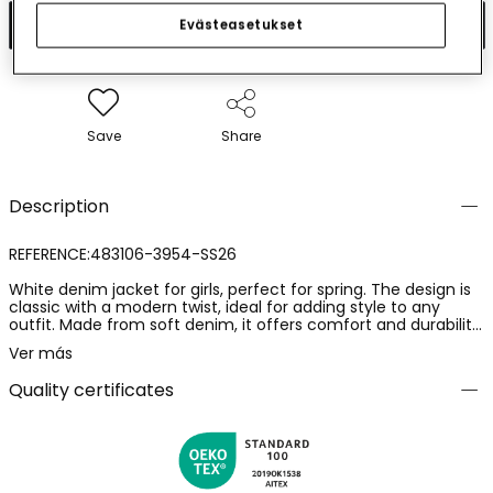
Add to cart
Evästeasetukset
Save
Share
Description
REFERENCE:483106-3954-SS26
White denim jacket for girls, perfect for spring. The design is
classic with a modern twist, ideal for adding style to any
outfit. Made from soft denim, it offers comfort and durability.
Available in sizes from 2 years to 14 years. It features
Ver más
distinctive details, such as decorative stitching and metallic
buttons, which give it a contemporary feel. A versatile
Quality certificates
garment, easy to pair with trousers, skirts, or dresses, adding a
fresh and modern touch to any ensemble.