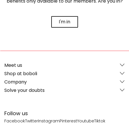
benefits only available to our members. Are you in?
I'm in
Meet us
Shop at boboli
Company
Solve your doubts
Follow us
Facebook
Twitter
Instagram
Pinterest
Youtube
Tiktok