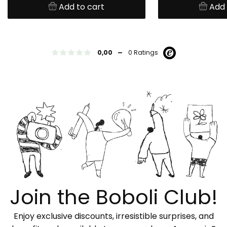
Add to cart
Add 
-
0,00
0 Ratings
Join the Boboli Club!
Enjoy exclusive discounts, irresistible surprises, and