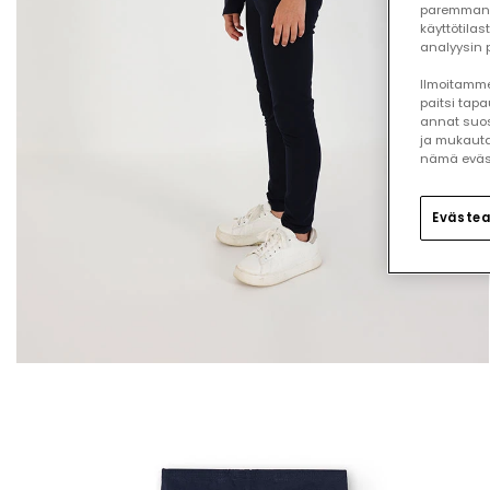
paremman 
käyttötilas
analyysin p
Ilmoitamme,
paitsi tap
annat suos
ja mukauta
nämä eväste
Evästea