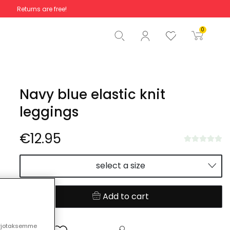
Returns are free!
Total
€0.00
0
Start order
Navy blue elastic knit
leggings
€12.95
select a size
Add to cart
arjotaksemme