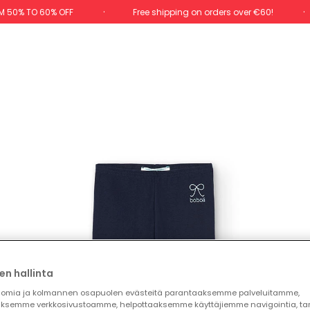
M 50% TO 60% OFF
Free shipping on orders over €60!
en hallinta
omia ja kolmannen osapuolen evästeitä parantaaksemme palveluitamme,
ksemme verkkosivustoamme, helpottaaksemme käyttäjiemme navigointia, t