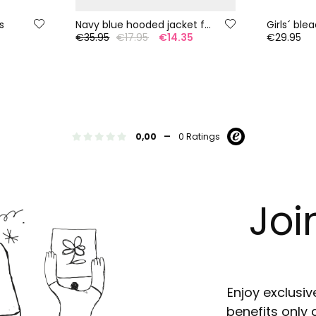
s
Navy blue hooded jacket for girl
€35.95
€17.95
€14.35
€29.95
-
0,00
0 Ratings
Joi
Enjoy exclusiv
benefits only 