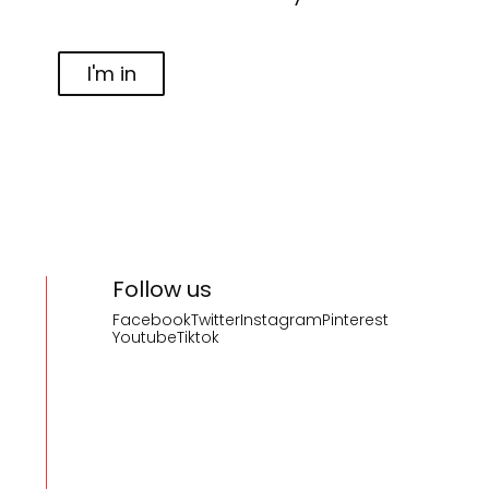
I'm in
Follow us
Facebook
Twitter
Instagram
Pinterest
Youtube
Tiktok