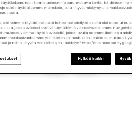
käyttökokemuksen, tunnistaaksemme parannettavia kohtia, tehdäksemme mi
toja sekä näyttääksemme mainoksia, jotka liittyvät mieltymyksiisi verkkosivus
erusteella.
 että voimme käyttää evästeitä laitteellasi edellyttäen, että olet antanut su
auksissa, joissa evästeet ovat välttämättömiä verkkosivustollamme navigointia
tumuksesi, voimme käyttää evästeitä, joiden avulla saamme lisätietoja mielt
mme verkkosivustoamme yksilöllisten kiinnostuksen kohteidesi mukaan. Hyv
et ja niihin liittyvän henkilötietojen käsittelyn? https://business.safety.goog
setukset
Hylkää kaikki
Hyväks