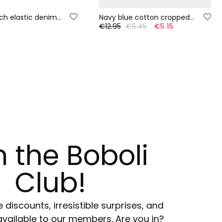
Girls´ bleach elastic denim trousers
Navy blue cotton cropped leggings
€12.95
€6.45
€5.15
n the Boboli
Club!
e discounts, irresistible surprises, and
available to our members. Are you in?