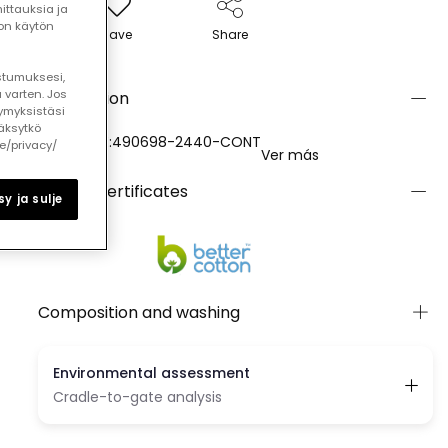
ttauksia ja
ton käytön
Save
Share
ostumuksesi,
 varten. Jos
Description
ymyksistäsi
äksytkö
REFERENCE:490698-2440-CONT
le/privacy/
Ver más
Quality certificates
y ja sulje
Composition and washing