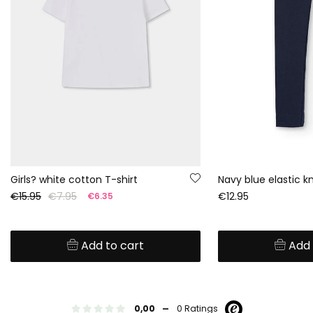
Girls? white cotton T-shirt
Navy blue elastic kn
€15.95
€7.95
€12.95
€6.35
Add to cart
Add 
-
0,00
0 Ratings