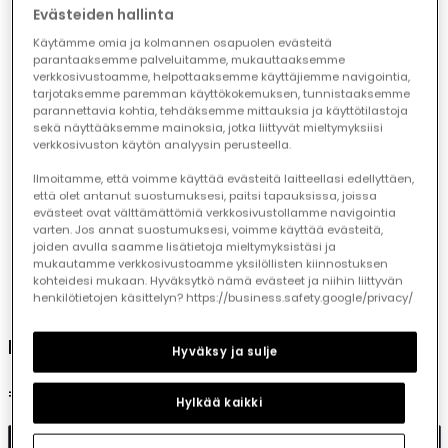
Evästeiden hallinta
Käytämme omia ja kolmannen osapuolen evästeitä
parantaaksemme palveluitamme, mukauttaaksemme
verkkosivustoamme, helpottaaksemme käyttäjiemme navigointia,
tarjotaksemme paremman käyttökokemuksen, tunnistaaksemme
parannettavia kohtia, tehdäksemme mittauksia ja käyttötilastoja
sekä näyttääksemme mainoksia, jotka liittyvät mieltymyksiisi
verkkosivuston käytön analyysin perusteella.
Ilmoitamme, että voimme käyttää evästeitä laitteellasi edellyttäen,
että olet antanut suostumuksesi, paitsi tapauksissa, joissa
evästeet ovat välttämättömiä verkkosivustollamme navigointia
varten. Jos annat suostumuksesi, voimme käyttää evästeitä,
joiden avulla saamme lisätietoja mieltymyksistäsi ja
mukautamme verkkosivustoamme yksilöllisten kiinnostuksen
kohteidesi mukaan. Hyväksytkö nämä evästeet ja niihin liittyvän
1
2
3
4
henkilötietojen käsittelyn? https://business.safety.google/privacy/
Navy blue capri leggings
Hyväksy ja sulje
€12.95
Hylkää kaikki
Add to cart