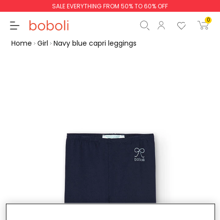
SALE EVERYTHING FROM 50% TO 60% OFF
0
Home
Girl
Navy blue capri leggings
Subtotal
€0.00
Total
€0.00
Continue
Start order